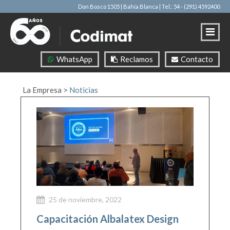
Don Bosco 1505 | Bahía Blanca
| Tel.: 54 - (291) 4592400
WhatsApp
Reclamos
Contacto
La Empresa
>
Noticias
25 de noviembre, 2022
Capacitación Albalatex Design