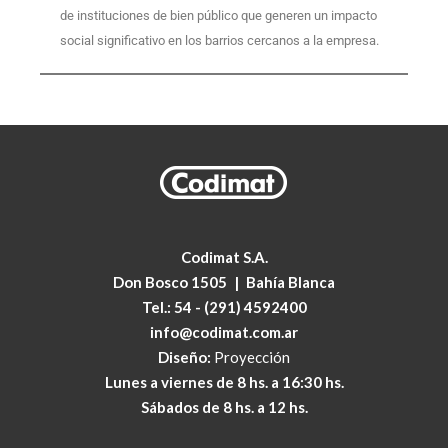
de instituciones de bien público que generen un impacto
social significativo en los barrios cercanos a la empresa.
Codimat S.A.
Don Bosco 1505
|
Bahía Blanca
Tel.:
54 - (291) 4592400
info@codimat.com.ar
Diseño:
Proyección
Lunes a viernes de 8 hs. a 16:30 hs.
Sábados de 8 hs. a 12 hs.