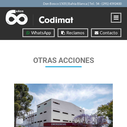
Don Bosco 1505 | Bahía Blanca
| Tel.: 54 - (291) 4592400
WhatsApp
Reclamos
Contacto
OTRAS ACCIONES