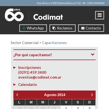
Don Bosco 1505 | Bahía Blanca
| Tel.: 54 - (291) 4592400
WhatsApp
Reclamos
Contacto
Sector Comercial
>
Capacitaciones
¿Por qué capacitamos?
Inscripciones
(0291) 459 2400
eventos@codimat.com.ar
Calendario
Agosto 2014
L
M
M
J
V
S
D
28
29
30
31
1
2
3