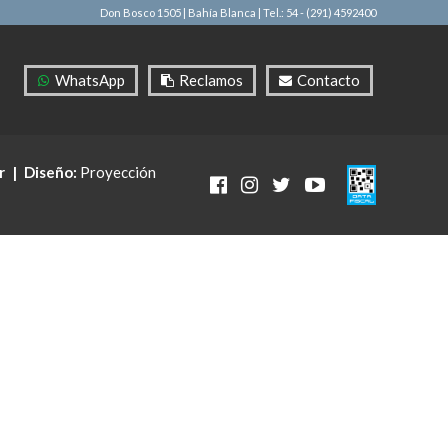
Don Bosco 1505 | Bahía Blanca
| Tel.: 54 - (291) 4592400
WhatsApp
Reclamos
Contacto
r
|
Diseño:
Proyección