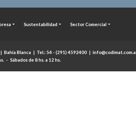
presa
Sustentabilidad
Sector Comercial
|
Bahía Blanca
|
Tel.:
54 - (291) 4592400
|
info@codimat.com.a
hs.
-
Sábados de 8 hs. a 12 hs.