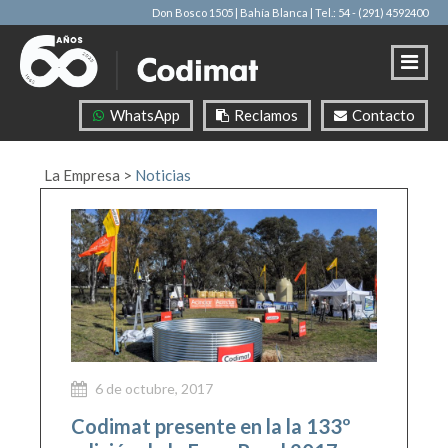
Don Bosco 1505 | Bahía Blanca
| Tel.: 54 - (291) 4592400
WhatsApp
Reclamos
Contacto
La Empresa
>
Noticias
6 de octubre, 2017
Codimat presente en la la 133º