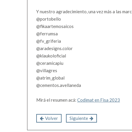
Y nuestro agradecimiento, una vez más a las mar
@portobello
@fikaartemosaicos
@ferrumsa
@fv_griferia
@aradesigns.color
@klaukoloficial
@ceramicapiu
@villagres
@atrim_global
@cementos.avellaneda
Mirá el resumen acá:
Codimat en Fisa 2023
Volver
Siguiente