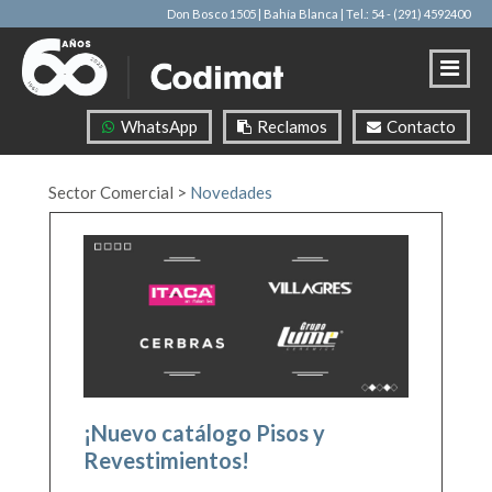
Don Bosco 1505 | Bahía Blanca
| Tel.: 54 - (291) 4592400
WhatsApp
Reclamos
Contacto
Sector Comercial
>
Novedades
¡Nuevo catálogo Pisos y
Revestimientos!