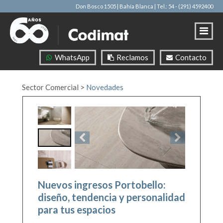
Don Bosco 1505 | Bahía Blanca
| Tel.: 54 - (291) 4592400
WhatsApp
Reclamos
Contacto
Sector Comercial
>
Novedades
Nuevos ingresos Portobello:
diseño, tendencia y personalidad
para tus espacios