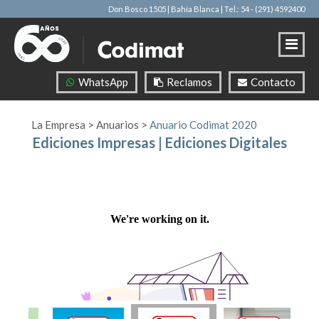
Don Bosco 1505 | Bahía Blanca
| Tel.: 54 - (291) 4592400
WhatsApp
Reclamos
Contacto
La Empresa
>
Anuarios
>
Anuario Codimat 2020
Ediciones Impresas
|
Ediciones Digitales