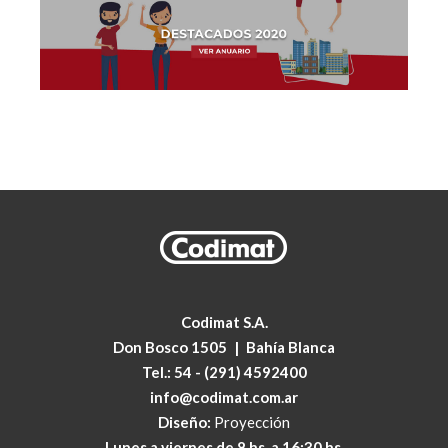
Codimat S.A.
Don Bosco 1505
|
Bahía Blanca
Tel.:
54 - (291) 4592400
info@codimat.com.ar
Diseño:
Proyección
Lunes a viernes de 8 hs. a 16:30 hs.